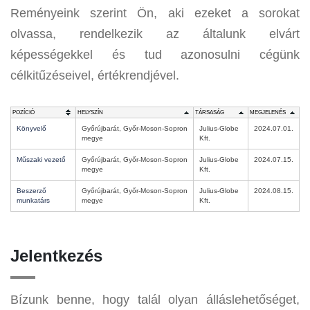
Reményeink szerint Ön, aki ezeket a sorokat
olvassa, rendelkezik az általunk elvárt
képességekkel és tud azonosulni cégünk
célkitűzéseivel, értékrendjével.
POZÍCIÓ
HELYSZÍN
TÁRSASÁG
MEGJELENÉS
Könyvelő
Győrújbarát, Győr-Moson-Sopron
Julius-Globe
2024.07.01.
megye
Kft.
Műszaki vezető
Győrújbarát, Győr-Moson-Sopron
Julius-Globe
2024.07.15.
megye
Kft.
Beszerző
Győrújbarát, Győr-Moson-Sopron
Julius-Globe
2024.08.15.
munkatárs
megye
Kft.
Jelentkezés
Bízunk benne, hogy talál olyan álláslehetőséget,