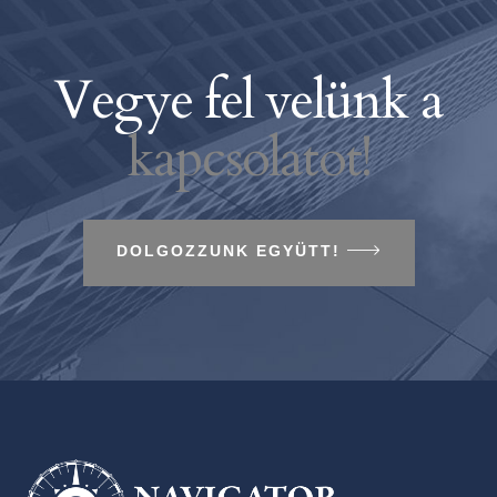
Vegye fel velünk a
kapcsolatot!
DOLGOZZUNK EGYÜTT!