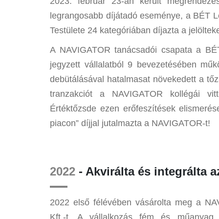
2023. február 23-án került megrendezés
legrangosabb díjátadó eseménye, a BÉT L
Testülete 24 kategóriában díjazta a jelöltek
A NAVIGATOR tanácsadói csapata a BÉT 
jegyzett vállalatból 9 bevezetésében műk
debütálásával hatalmasat növekedett a tő
tranzakciót a NAVIGATOR kollégái vitt
Értéktőzsde ezen erőfeszítések elismerés
piacon” díjjal jutalmazta a NAVIGATOR-t!
2022
- Akvirálta és integrálta
2022 első félévében vásárolta meg a NA
Kft.-t. A vállalkozás fém és műanyag 