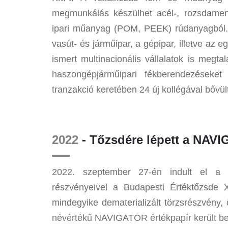
megmunkálás készülhet acél-, rozsdamente
ipari műanyag (POM, PEEK) rúdanyagból. A
vasút- és járműipar, a gépipar, illetve az
ismert multinacionális vállalatok is megt
haszongépjárműipari fékberendezéseket
tranzakció keretében 24 új kollégával bőv
2022
- Tőzsdére lépett a NAVI
2022. szeptember 27-én indult el a
részvényeivel a Budapesti Értéktőzsde 
mindegyike dematerializált törzsrészvény,
névértékű NAVIGATOR értékpapír került be