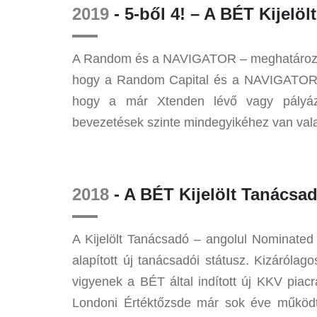
2019
- 5-ből 4! – A BÉT Kijel
A Random és a NAVIGATOR – meghatározó s
hogy a Random Capital és a NAVIGATOR 
hogy a már Xtenden lévő vagy pályáza
bevezetések szinte mindegyikéhez van val
2018
- A BÉT Kijelölt Tanács
A Kijelölt Tanácsadó – angolul Nominated
alapított új tanácsadói státusz. Kizáróla
vigyenek a BÉT által indított új KKV piac
Londoni Értéktőzsde már sok éve működ