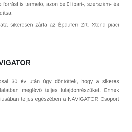
forrást is termelő, azon belül ipari-, szerszám- és
dítsa.
 sikeresen zárta az Épduferr Zrt. Xtend piaci
NAVIGATOR
onosai 30 év után úgy döntöttek, hogy a sikeres
lalatban meglévő teljes tulajdonrészüket. Ennek
rciusában teljes egészében a NAVIGATOR Csoport