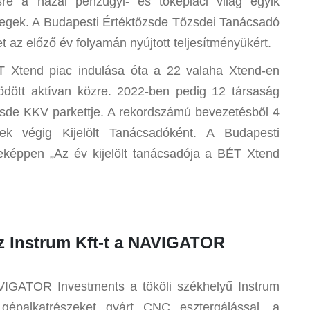
re a hazai pénzügyi- és tőkepiaci világ egyik
egek. A Budapesti Értéktőzsde Tőzsdei Tanácsadó
et az előző év folyamán nyújtott teljesítményükért.
Xtend piac indulása óta a 22 valaha Xtend-en
ödött aktívan közre. 2022-ben pedig 12 társaság
zsde KKV parkettje. A rekordszámú bevezetésből 4
ek végig Kijelölt Tanácsadóként. A Budapesti
eképpen „Az év kijelölt tanácsadója a BÉT Xtend
 az Instrum Kft-t a NAVIGATOR
VIGATOR Investments a tököli székhelyű Instrum
gépalkatrészeket gyárt CNC esztergálással, a