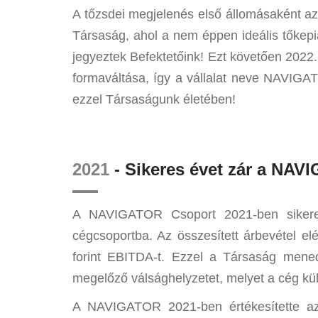
A tőzsdei megjelenés első állomásaként az 
Társaság, ahol a nem éppen ideális tőkepiac
jegyeztek Befektetőink! Ezt követően 202
formaváltása, így a vállalat neve NAVIGATO
ezzel Társaságunk életében!
2021
- Sikeres évet zár a NA
A NAVIGATOR Csoport 2021-ben sikeresen
cégcsoportba. Az összesített árbevétel elér
forint EBITDA-t. Ezzel a Társaság menedz
megelőző válsághelyzetet, melyet a cég külfö
A NAVIGATOR 2021-ben értékesítette a