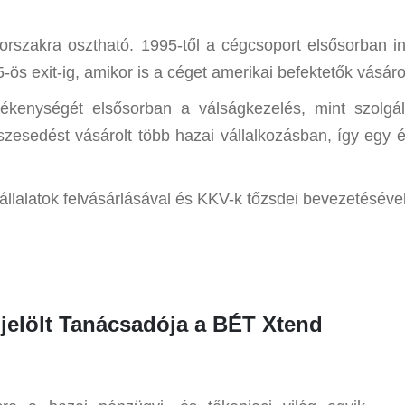
zakra osztható. 1995-től a cégcsoport elsősorban info
ös exit-ig, amikor is a céget amerikai befektetők vásár
enységét elsősorban a válságkezelés, mint szolgál
sedést vásárolt több hazai vállalkozásban, így egy épí
vállalatok felvásárlásával és KKV-k tőzsdei bevezetésével
jelölt Tanácsadója a BÉT Xtend