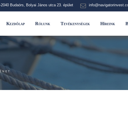
-2040 Budaörs, Bolyai János utca 23. épület
info@navigatorinvest.
Kezdőlap
Rólunk
Tevékenységek
Híreink
B
ÉNET