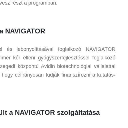
 vesz részt a programban.
t a NAVIGATOR
el és lebonyolításával foglalkozó NAVIGATOR
mer kór elleni gyógyszerfejlesztéssel foglalkozó
gedi központú Avidin biotechnológiai vállalattal
 hogy célirányosan tudják finanszírozni a kutatás-
ült a NAVIGATOR szolgáltatása