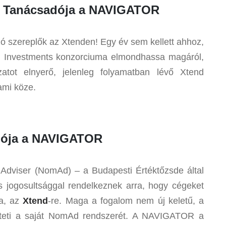
ölt Tanácsadója a NAVIGATOR
zereplők az Xtenden! Egy év sem kellett ahhoz,
Investments konzorciuma elmondhassa magáról,
tot elnyerő, jelenleg folyamatban lévő Xtend
ami köze.
adója a NAVIGATOR
 Adviser (NomAd) – a Budapesti Értéktőzsde által
gos jogosultsággal rendelkeznek arra, hogy cégeket
ra, az
Xtend
-re. Maga a fogalom nem új keletű, a
teti a saját NomAd rendszerét. A NAVIGATOR a