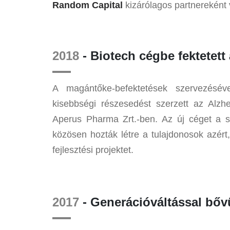
Random Capital
kizárólagos partnereként
2018
- Biotech cégbe fektetet
A magántőke-befektetések szervezésév
kisebbségi részesedést szerzett az Alzhei
Aperus Pharma Zrt.-ben. Az új céget a sze
közösen hozták létre a tulajdonosok azért,
fejlesztési projektet.
2017
- Generációváltással bőv