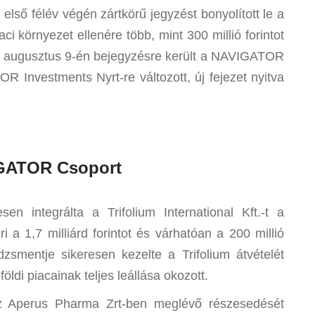
első félév végén zártkörű jegyzést bonyolított le a
i környezet ellenére több, mint 300 millió forintot
2. augusztus 9-én bejegyzésre került a NAVIGATOR
R Investments Nyrt-re változott, új fejezet nyitva
VIGATOR Csoport
 integrálta a Trifolium International Kft.-t a
i a 1,7 milliárd forintot és várhatóan a 200 millió
smentje sikeresen kezelte a Trifolium átvételét
ldi piacainak teljes leállása okozott.
z Aperus Pharma Zrt-ben meglévő részesedését