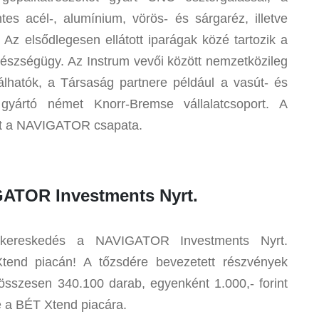
s acél-, alumínium, vörös- és sárgaréz, illetve
z elsődlegesen ellátott iparágak közé tartozik a
 egészségügy. Az Instrum vevői között nemzetközileg
alálhatók, a Társaság partnere például a vasút- és
 gyártó német Knorr-Bremse vállalatcsoport. A
ült a NAVIGATOR csapata.
GATOR Investments Nyrt.
 kereskedés a NAVIGATOR Investments Nyrt.
Xtend piacán! A tőzsdére bevezetett részvények
 összesen 340.100 darab, egyenként 1.000,- forint
 a BÉT Xtend piacára.