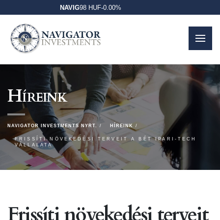
NAVIG
98 HUF
-
0.00%
Híreink
NAVIGATOR INVESTMENTS NYRT.
HÍREINK
FRISSÍTI NÖVEKEDÉSI TERVEIT A BÉT IPARI-TECH
VÁLLALATA
Frissíti növekedési terveit