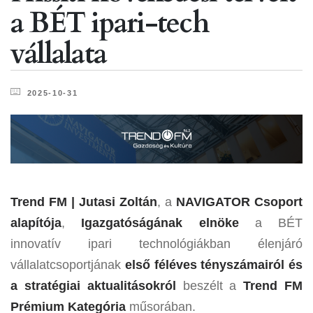
a BÉT ipari-tech
vállalata
2025-10-31
Trend FM |
Jutasi Zoltán
, a
NAVIGATOR Csoport
alapítója
,
Igazgatóságának elnöke
a BÉT
innovatív ipari technológiákban élenjáró
vállalatcsoportjának
első féléves tényszámairól és
a stratégiai aktualitásokról
beszélt a
Trend FM
Prémium Kategória
műsorában.