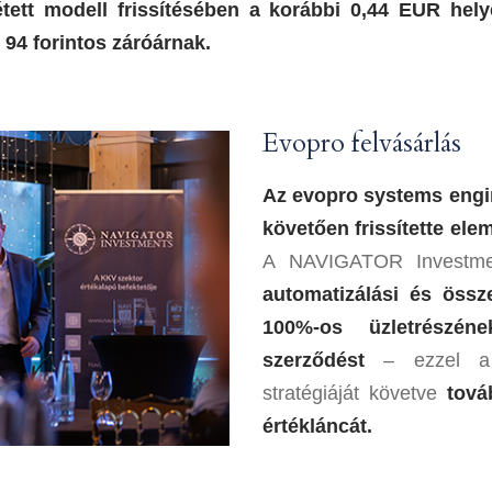
tett modell frissítésében a korábbi 0,44 EUR hely
 94 forintos záróárnak.
Evopro felvásárlás
Az evopro systems engin
követően frissítette ele
A NAVIGATOR Investmen
automatizálási és össz
100%-os üzletrészén
szerződést
– ezzel a C
stratégiáját követve
tová
értékláncát.