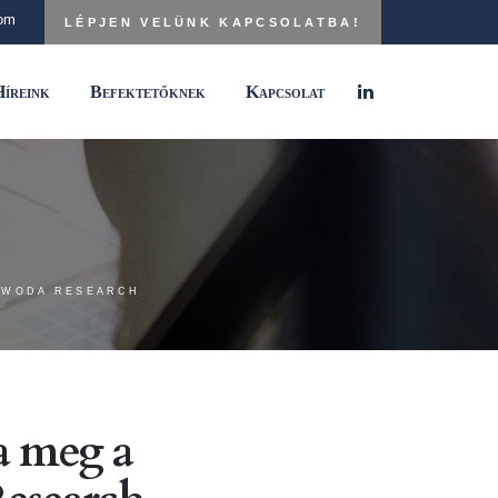
com
LÉPJEN VELÜNK KAPCSOLATBA!
íreink
Befektetőknek
Kapcsolat
LIWODA RESEARCH
a meg a