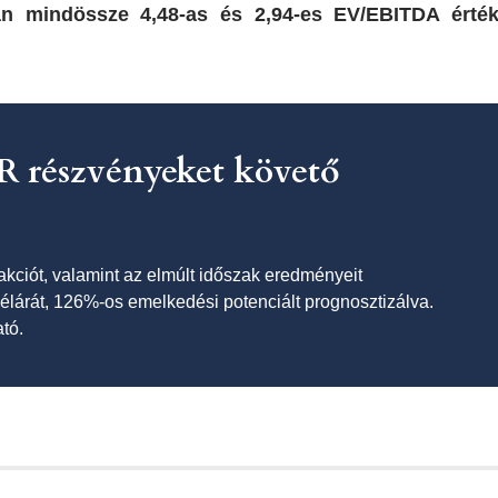
ján mindössze 4,48-as és 2,94-es EV/EBITDA ért
 részvényeket követő
akciót, valamint az elmúlt időszak eredményeit
célárát, 126%-os emelkedési potenciált prognosztizálva.
tó.