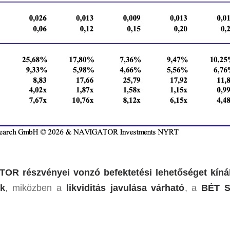
TOR részvényei vonzó befektetési lehetőséget kíná
ek
, miközben a
likviditás javulása várható
, a
BÉT S