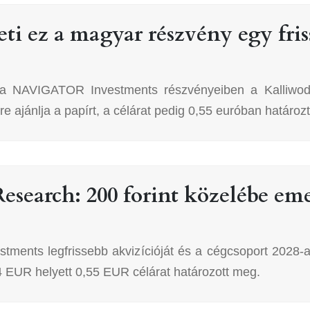
eti ez a magyar részvény egy fris
lát a NAVIGATOR Investments részvényeiben a Kalliwo
 ajánlja a papírt, a célárat pedig 0,55 euróban határoz
esearch: 200 forint közelébe em
ments legfrissebb akvizícióját és a cégcsoport 2028-as
4 EUR helyett 0,55 EUR célárat határozott meg.