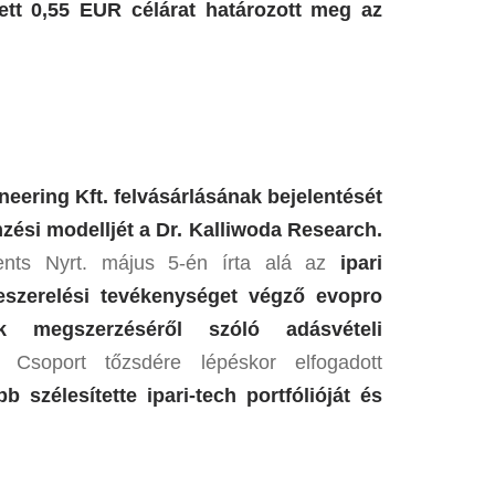
ett 0,55 EUR célárat határozott meg az
eering Kft. felvásárlásának bejelentését
mzési modelljét a Dr. Kalliwoda Research.
ts Nyrt. május 5-én írta alá az
ipari
eszerelési tevékenységet végző evopro
ek megszerzéséről szóló adásvételi
soport tőzsdére lépéskor elfogadott
bb szélesítette ipari-tech portfólióját és