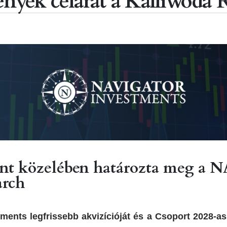
ek célárát a Kalliwoda R
rint közelében határozta meg a
arch
ents legfrissebb akvizícióját és a Csoport 2028-as 