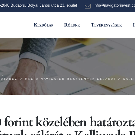
-2040 Budaörs, Bolyai János utca 23. épület
info@navigatorinvest.
Kezdőlap
Rólunk
Tevékenységek
H
HATÁROZTA MEG A NAVIGATOR RÉSZVÉNYEK CÉLÁRÁT A KAL
 forint közelében határozt