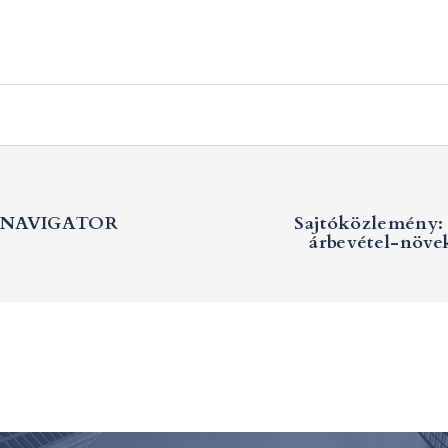
 a NAVIGATOR
Sajtóközlemény: 
árbevétel-növe