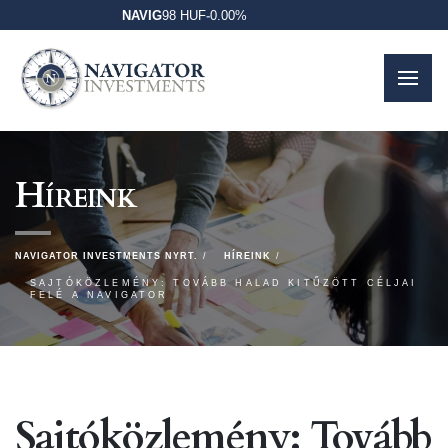
NAVIG
98 HUF
-
0.00%
Híreink
NAVIGATOR INVESTMENTS NYRT.
HÍREINK
SAJTÓKÖZLEMÉNY: TOVÁBB HALAD KITŰZÖTT CÉLJAI
FELÉ A NAVIGATOR
Sajtóközlemény: Tovább