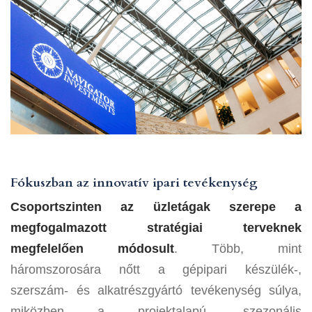
Fókuszban az innovatív ipari tevékenység
Csoportszinten az üzletágak szerepe a
megfogalmazott stratégiai terveknek
megfelelően módosult
. Több, mint
háromszorosára nőtt a gépipari készülék-,
szerszám- és alkatrészgyártó tevékenység súlya,
miközben a projektalapú, szezonális