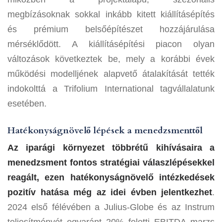
megbízásoknak sokkal inkább kitett kiállításépítés
és prémium belsőépítészet hozzájárulása
mérséklődött. A kiállításépítési piacon olyan
változások következtek be, mely a korábbi évek
működési modelljének alapvető átalakítását tették
indokolttá a Trifolium International tagvállalatunk
esetében.
Hatékonyságnövelő lépések a menedzsmenttől
Az iparági környezet többrétű kihívásaira a
menedzsment fontos stratégiai válaszlépésekkel
reagált, ezen hatékonyságnövelő intézkedések
pozitív hatása még az idei évben jelentkezhet
.
2024 első félévében a Julius-Globe és az Instrum
teljesítményét egyaránt 20% feletti EBITDA marzs