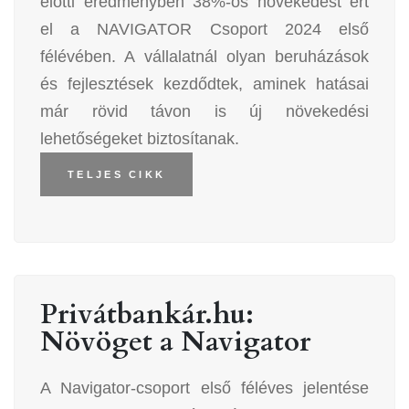
előtti eredményben 38%-os növekedést ért
el a NAVIGATOR Csoport 2024 első
félévében. A vállalatnál olyan beruházások
és fejlesztések kezdődtek, aminek hatásai
már rövid távon is új növekedési
lehetőségeket biztosítanak.
TELJES CIKK
Privátbankár.hu:
Növöget a Navigator
A Navigator-csoport első féléves jelentése