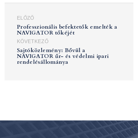
ELŐZŐ
Professzionális befektetők emelték a
NAVIGATOR tőkéjét
KÖVETKEZŐ
Sajtóközlemény: Bővül a
NAVIGATOR űr- és védelmi ipari
rendelésállománya