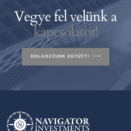
Vegye fel velünk a
kapcsolatot!
DOLGOZZUNK EGYÜTT!